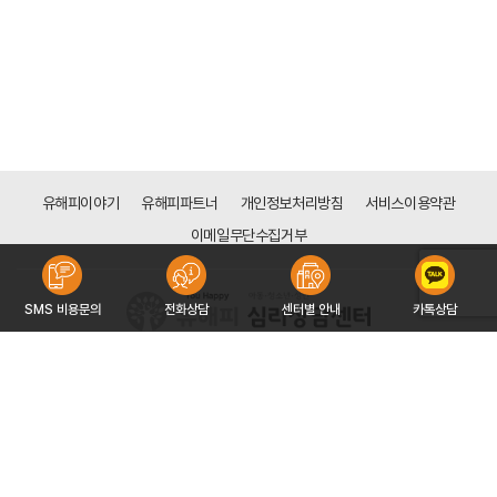
유해피이야기
유해피파트너
개인정보처리방침
서비스이용약관
이메일무단수집거부
SMS 비용문의
전화상담
센터별 안내
카톡상담
[목동점]
서울시 양천구 신목로 34 (신정동 128-113) 하나은행 신목동점 빌딩 6층
대표자 : 구자형
사업자등록번호 : 766-91-00151
문의 : 02-2642-3533
COPYRIGHT 2016 ©YOUHAPPY CORP. ALL RIGHT RESERVED