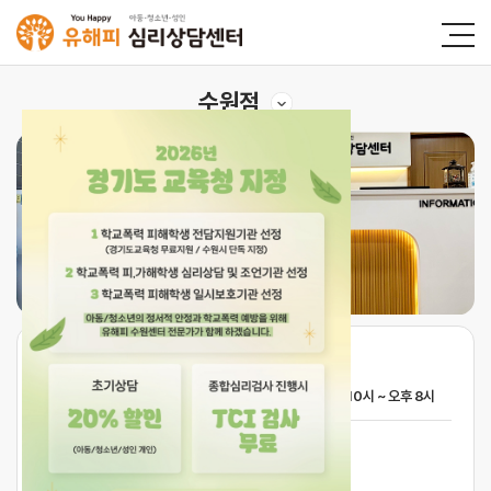
수원점
상담시간
★
평일 & 주말 매일
야간 상담 운영
합니다!
평일(월 ~ 금)
오전 10시 ~ 오후 10시
주말(토, 일)
오전 10시 ~ 오후 8시
상담문의
031-226-1002