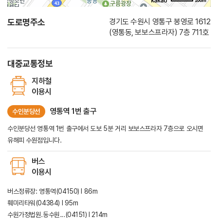
100m
로드뷰
길찾기
지도 크게 보기
도로명주소
경기도 수원시 영통구 봉영로 1612
(영통동, 보보스프라자) 7층 711호
대중교통정보
지하철
이용시
영통역 1번 출구
수인분당선
수인분당선 영통역 1번 출구에서 도보 5분 거리 보보스프라자 7층으로 오시면
유해피 수원점입니다.
버스
이용시
버스정류장: 영통역(04150) l 86m
훼미리타워(04384) l 95m
수원가정법원.동수원...(04151) l 214m