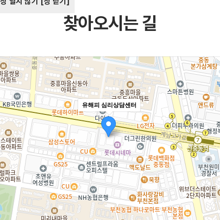
창 열지 않기
[창 닫기]
찾아오시는 길