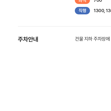
좌석
700
직행
1300, 13
주차안내
건물 지하 주차장에 