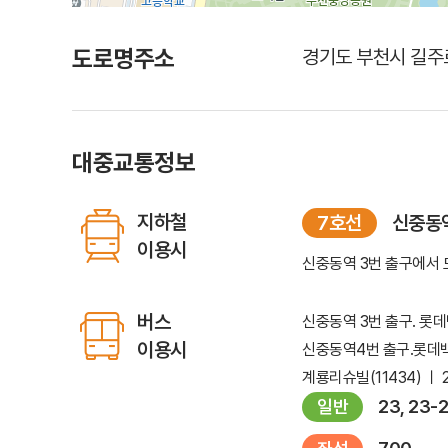
도로명주소
경기도 부천시 길주로
대중교통정보
지하철
7호선
신중동역
이용시
신중동역 3번 출구에서 
버스
신중동역 3번 출구. 롯데백
이용시
신중동역4번 출구.롯데백화점
계룡리슈빌(11434) ㅣ 
일반
23, 23-2,