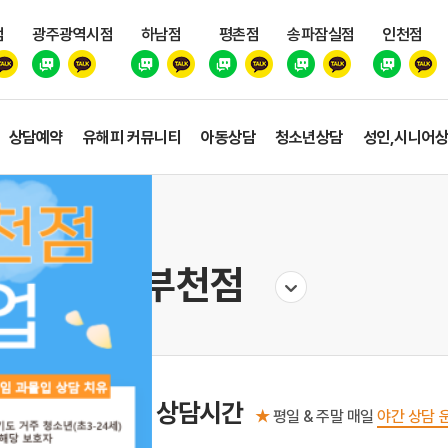
점
광주광역시점
하남점
평촌점
송파잠실점
인천점
상담예약
유해피 커뮤니티
아동상담
청소년상담
성인,시니어
부천점
상담시간
★
평일 & 주말 매일
야간 상담 