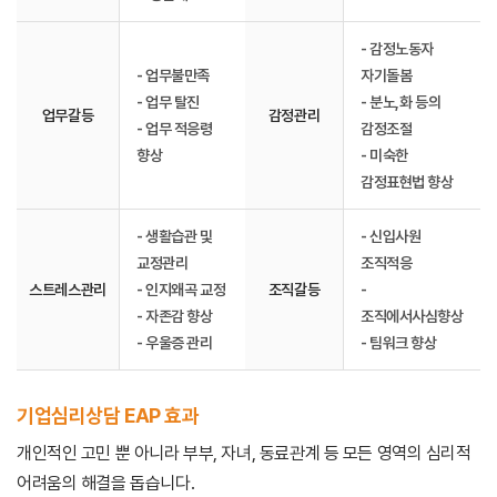
- 감정노동자
- 업무불만족
자기돌봄
- 업무 탈진
- 분노,화 등의
업무갈등
감정관리
- 업무 적응령
감정조절
향상
- 미숙한
감정표현법 향상
- 생활습관 및
- 신입사원
교정관리
조직적응
스트레스관리
- 인지왜곡 교정
조직갈등
-
- 자존감 향상
조직에서사심향상
- 우울증 관리
- 팀워크 향상
기업심리상담 EAP 효과
개인적인 고민 뿐 아니라 부부, 자녀, 동료관계 등 모든 영역의 심리적
어려움의 해결을 돕습니다.