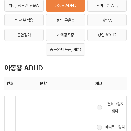
아동, 청소년 우울증
아동용 ADHD
스마트폰 중독
학교 부적응
성인 우울증
강박증
불안장애
사회공포증
성인 ADHD
중독(스마트폰, 게임)
아동용 ADHD
번호
문항
체크
전혀 그렇지
않다.
때때로 그렇다.